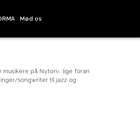
ORMA
Mød os
musikere på Nytorv, lige foran
inger/songwriter til jazz og