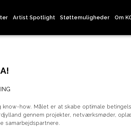
ter
Artist Spotlight
Støttemuligheder
Om K
A!
RING
know-how. Målet er at skabe optimale betingelse
rdjylland gennem projekter, netværksmøder, op
ale samarbejdspartnere.