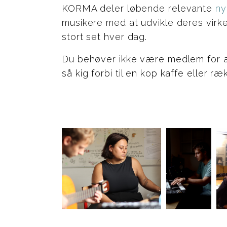
KORMA deler løbende relevante
ny
musikere med at udvikle deres virk
stort set hver dag.
Du behøver ikke være medlem for at f
så kig forbi til en kop kaffe eller ræ