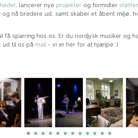
heder
, lancerer nye
projekter
og formidler
støtte
e og nå bredere ud, samt skaber et åbent miljø, 
å sparring hos os. Er du nordjysk musiker og har 
k ud til os på
mail
- vi er her for at hjælpe :)