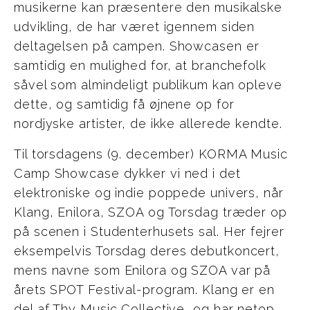
musikerne kan præsentere den musikalske
udvikling, de har været igennem siden
deltagelsen på campen. Showcasen er
samtidig en mulighed for, at branchefolk
såvel som almindeligt publikum kan opleve
dette, og samtidig få øjnene op for
nordjyske artister, de ikke allerede kendte.
Til torsdagens (9. december) KORMA Music
Camp Showcase dykker vi ned i det
elektroniske og indie poppede univers, når
Klang, Enilora, SZOA og Torsdag træder op
på scenen i Studenterhusets sal. Her fejrer
eksempelvis Torsdag deres debutkoncert,
mens navne som Enilora og SZOA var på
årets SPOT Festival-program. Klang er en
del af Thy Music Collective, og har netop