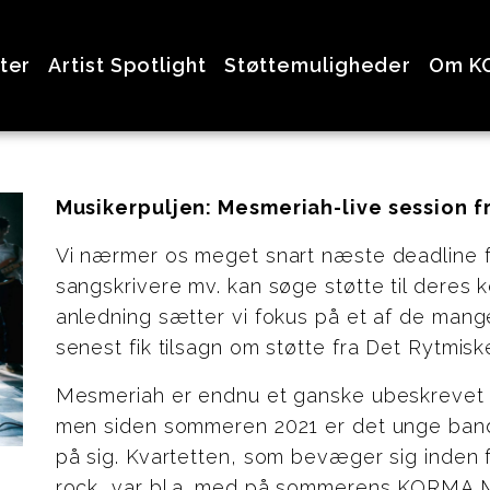
ter
Artist Spotlight
Støttemuligheder
Om K
Musikerpuljen: Mesmeriah-live session f
Vi nærmer os meget snart næste deadline f
sangskrivere mv. kan søge støtte til deres
anledning sætter vi fokus på et af de man
senest fik tilsagn om støtte fra Det Rytmi
Mesmeriah er endnu et ganske ubeskrevet 
men siden sommeren 2021 er det unge band
på sig. Kvartetten, som bevæger sig inden fo
rock, var bl.a. med på sommerens KORMA M