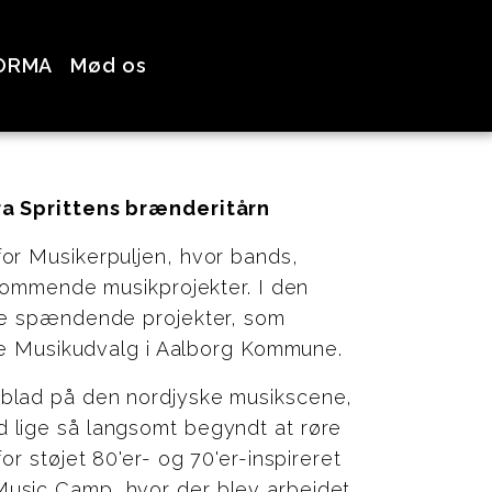
ORMA
Mød os
ra Sprittens brænderitårn
or Musikerpuljen, hvor bands,
 kommende musikprojekter. I den
ge spændende projekter, som
ske Musikudvalg i Aalborg Kommune.
blad på den nordjyske musikscene,
 lige så langsomt begyndt at røre
r støjet 80'er- og 70'er-inspireret
usic Camp, hvor der blev arbejdet