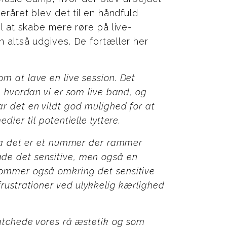
teråret blev det til en håndfuld
il at skabe mere røre på live-
n altså udgives. De fortæller her
m at lave en live session. Det
, hvordan vi er som live band, og
r det en vildt god mulighed for at
dier til potentielle lyttere.
, da det er et nummer der rammer
de det sensitive, men også en
kommer også omkring det sensitive
frustrationer ved ulykkelig kærlighed
matchede vores rå æstetik og som