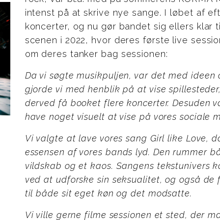
intenst på at skrive nye sange. I løbet af ef
koncerter, og nu gør bandet sig ellers klar t
scenen i 2022, hvor deres første live sessio
om deres tanker bag sessionen:
Da vi søgte musikpuljen, var det med ideen o
gjorde vi med henblik på at vise spillesteder
derved få booket flere koncerter. Desuden va
have noget visuelt at vise på vores sociale me
Vi valgte at lave vores sang Girl like Love
essensen af vores bands lyd. Den rummer bå
vildskab og et kaos. Sangens tekstunivers 
ved at udforske sin seksualitet, og også de 
til både sit eget køn og det modsatte.
Vi ville gerne filme sessionen et sted, der 