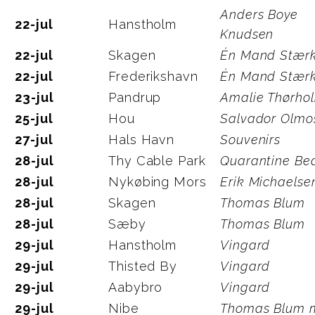
Anders Boye
22-jul
Hanstholm
Knudsen
22-jul
Skagen
Én Mand Stær
22-jul
Frederikshavn
Én Mand Stær
23-jul
Pandrup
Amalie Thørho
25-jul
Hou
Salvador Olmo
27-jul
Hals Havn
Souvenirs
28-jul
Thy Cable Park
Quarantine Be
28-jul
Nykøbing Mors
Erik Michaelse
28-jul
Skagen
Thomas Blum
28-jul
Sæby
Thomas Blum
29-jul
Hanstholm
Vingard
29-jul
Thisted By
Vingard
29-jul
Aabybro
Vingard
29-jul
Nibe
Thomas Blum m