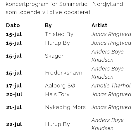
koncertprogram for Sommertid i Nordjylland,
som løbende vil blive opdateret:
Dato
By
Artist
15-jul
Thisted By
Jonas Ringtve
15-jul
Hurup By
Jonas Ringtve
Anders Boye
15-jul
Skagen
Knudsen
Anders Boye
15-jul
Frederikshavn
Knudsen
17-jul
Aalborg SØ
Amalie Thørho
20-jul
Hals Torv
Jonas Ringtve
21-jul
Nykøbing Mors
Jonas Ringtve
Anders Boye
22-jul
Hurup By
Knudsen